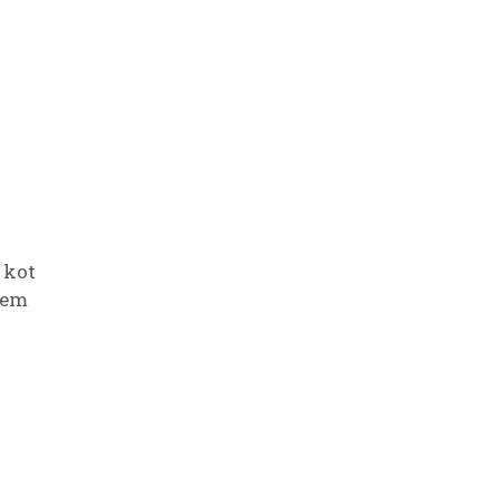
 kot
kem