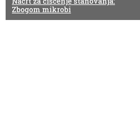
Načrt za čiščenje stanovanja:
Zbogom mikrobi