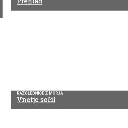
Prehlad
RAZGLEDNICE Z MORJA
Vnetje sečil