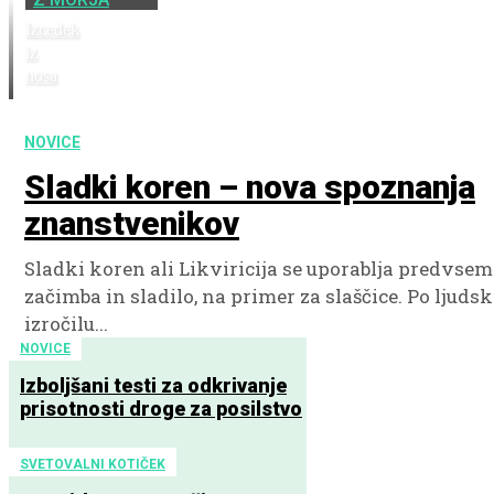
Izcedek
iz
nosa
NOVICE
Sladki koren – nova spoznanja
znanstvenikov
Sladki koren ali Likviricija se uporablja predvsem
začimba in sladilo, na primer za slaščice. Po ljuds
izročilu...
NOVICE
Izboljšani testi za odkrivanje
prisotnosti droge za posilstvo
SVETOVALNI KOTIČEK