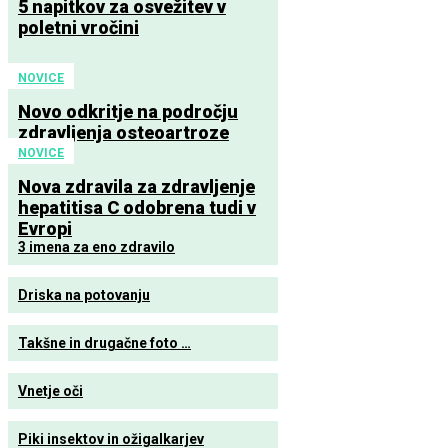
5 napitkov za osvežitev v
poletni vročini
NOVICE
Novo odkritje na področju
zdravljenja osteoartroze
NOVICE
Nova zdravila za zdravljenje
hepatitisa C odobrena tudi v
Evropi
3 imena za eno zdravilo
Driska na potovanju
Takšne in drugačne foto …
Vnetje oči
Piki insektov in ožigalkarjev