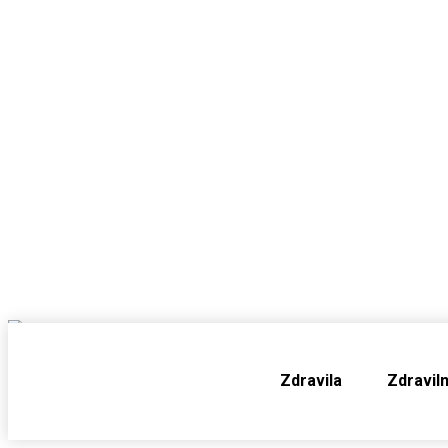
Moj farmacevt
Zdravila
Zdraviln
zdravstveni
portal